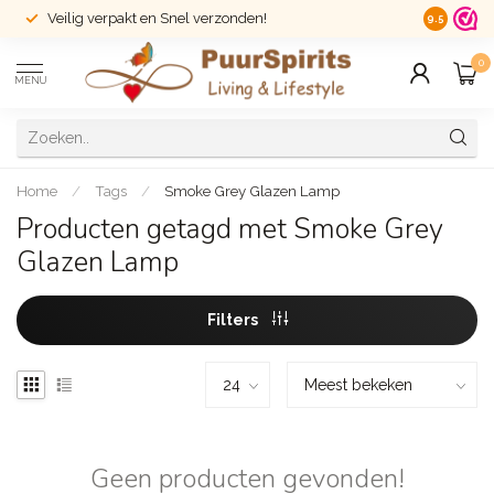
Veilig verpakt en Snel verzonden!
14 dagen r
9.5
0
MENU
Home
/
Tags
/
Smoke Grey Glazen Lamp
Producten getagd met Smoke Grey
Glazen Lamp
Filters
Geen producten gevonden!