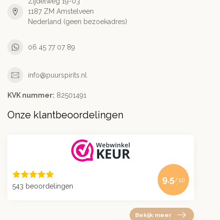
Zijdelweg 19-03
1187 ZM Amstelveen
Nederland (geen bezoekadres)
06 45 77 07 89
info@puurspirits.nl
KVK nummer:
82501491
Onze klantbeoordelingen
9.5
/10
543 beoordelingen
Bekijk meer