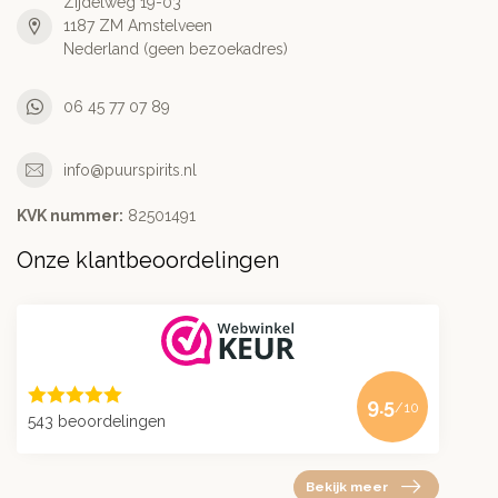
Zijdelweg 19-03
1187 ZM Amstelveen
Nederland (geen bezoekadres)
06 45 77 07 89
info@puurspirits.nl
KVK nummer:
82501491
Onze klantbeoordelingen
9.5
/10
543 beoordelingen
Bekijk meer