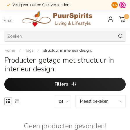
Veilig verpakt en Snel verzonden!
14 dagen r
9.5
0
MENU
Home
/
Tags
/
structuur in interieur design.
Producten getagd met structuur in
interieur design.
Filters
Geen producten gevonden!