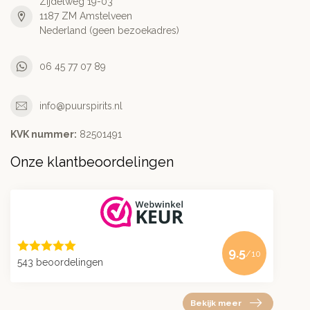
Zijdelweg 19-03
1187 ZM Amstelveen
Nederland (geen bezoekadres)
06 45 77 07 89
info@puurspirits.nl
KVK nummer:
82501491
Onze klantbeoordelingen
9.5
/10
543 beoordelingen
Bekijk meer