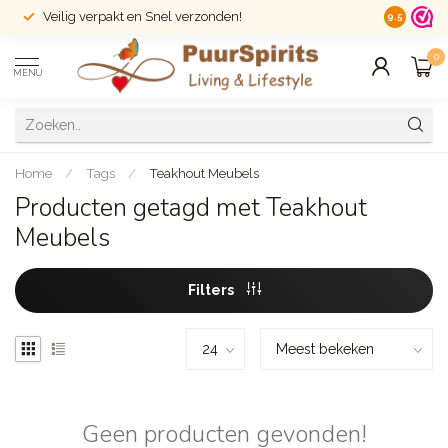
Veilig verpakt en Snel verzonden!
14 dagen r
9.5
0
MENU
Home
/
Tags
/
Teakhout Meubels
Producten getagd met Teakhout
Meubels
Filters
Geen producten gevonden!