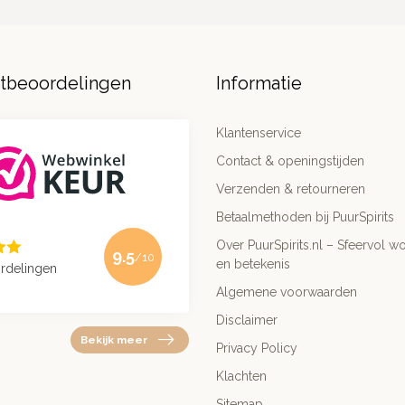
ntbeoordelingen
Informatie
Klantenservice
Contact & openingstijden
Verzenden & retourneren
Betaalmethoden bij PuurSpirits
Over PuurSpirits.nl – Sfeervol wo
9.5
/10
en betekenis
rdelingen
Algemene voorwaarden
Disclaimer
Bekijk meer
Privacy Policy
Klachten
Sitemap