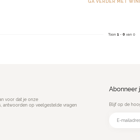
GA VERDER MET WIN
Toon
1
-
0
van 0
Abonneer j
an voor dat je onze
Blijf op de hoo
ns, antwoorden op veelgestelde vragen