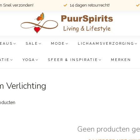
en Snel verzonden!
14 dagen retourrecht!
EAUS
SALE
MODE
LICHAAMSVERZORGING
ATIE
YOGA
SFEER & INSPIRATIE
MERKEN
 Verlichting
oducten
Geen producten g