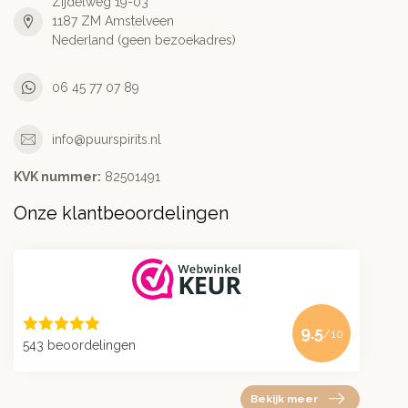
Zijdelweg 19-03
1187 ZM Amstelveen
Nederland (geen bezoekadres)
06 45 77 07 89
info@puurspirits.nl
KVK nummer:
82501491
Onze klantbeoordelingen
9.5
/10
543 beoordelingen
Bekijk meer