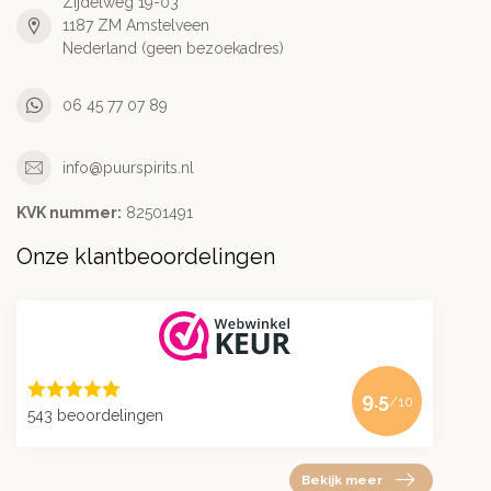
Zijdelweg 19-03
1187 ZM Amstelveen
Nederland (geen bezoekadres)
06 45 77 07 89
info@puurspirits.nl
KVK nummer:
82501491
Onze klantbeoordelingen
9.5
/10
543 beoordelingen
Bekijk meer