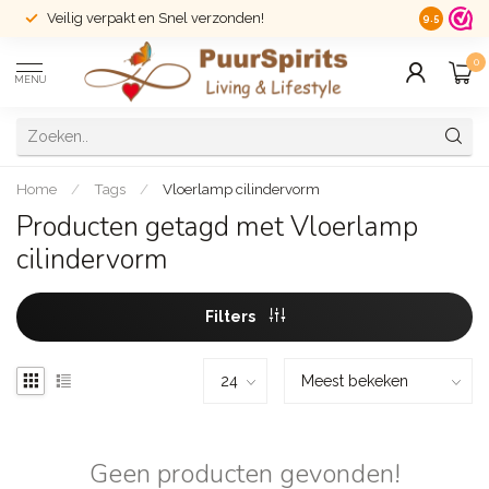
Veilig verpakt en Snel verzonden!
14 dagen r
9.5
0
MENU
Home
/
Tags
/
Vloerlamp cilindervorm
Producten getagd met Vloerlamp
cilindervorm
Filters
Geen producten gevonden!