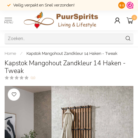
Veilig verpakt en Snel verzonden!
14 dagen r
9.5
0
MENU
Home
/
Kapstok Mangohout Zandkleur 14 Haken - Tweak
Kapstok Mangohout Zandkleur 14 Haken -
Tweak
(0)