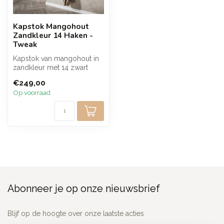
Kapstok Mangohout
Zandkleur 14 Haken -
Tweak
Kapstok van mangohout in
zandkleur met 14 zwart
metalen haken. De verticale
€249,00
hout...
Op voorraad
Abonneer je op onze nieuwsbrief
Blijf op de hoogte over onze laatste acties