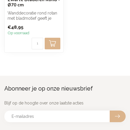
Ø70 cm
Wanddecoratie rond rotan
met bladmotief geeft je
interieur direct een warme
€48,95
en n...
Op voorraad
Abonneer je op onze nieuwsbrief
Blijf op de hoogte over onze laatste acties