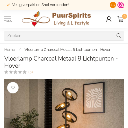
Veilig verpakt en Snel verzonden!
14 dagen r
9.5
0
MENU
Home
/
Vloerlamp Charcoal Metaal 8 Lichtpunten - Hover
Vloerlamp Charcoal Metaal 8 Lichtpunten -
Hover
(0)