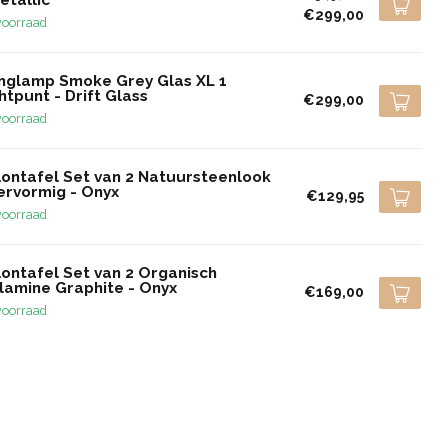
€299,00
voorraad
nglamp Smoke Grey Glas XL 1
htpunt - Drift Glass
€299,00
voorraad
lontafel Set van 2 Natuursteenlook
ervormig - Onyx
€129,95
voorraad
lontafel Set van 2 Organisch
lamine Graphite - Onyx
€169,00
voorraad