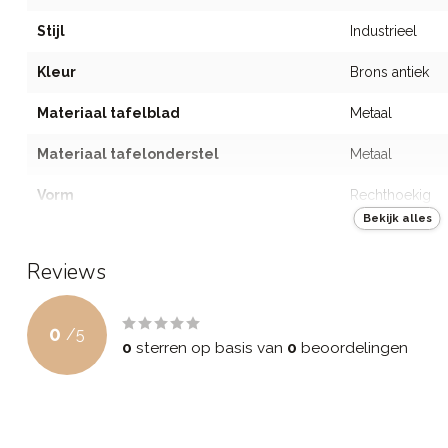
Stijl
Industrieel
Kleur
Brons antiek
Materiaal tafelblad
Metaal
Materiaal tafelonderstel
Metaal
Vorm
Rechthoekig
Bekijk alles
Inclusief lade(s)
Nee
Reviews
Met wielen
Inhoud van set
Geen set
0
/
5
0
sterren op basis van
0
beoordelingen
Product lengte
75
Product breedte
25
Product hoogte
75