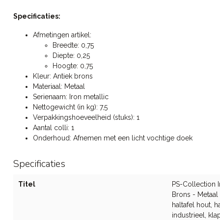
Specificaties:
Afmetingen artikel:
Breedte: 0,75
Diepte: 0,25
Hoogte: 0,75
Kleur: Antiek brons
Materiaal: Metaal
Serienaam: Iron metallic
Nettogewicht (in kg): 7,5
Verpakkingshoeveelheid (stuks): 1
Aantal colli: 1
Onderhoud: Afnemen met een licht vochtige doek
Specificaties
Titel
PS-Collection I
Brons - Metaal -
haltafel hout, ha
industrieel, kla