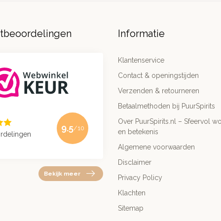
ntbeoordelingen
Informatie
Klantenservice
Contact & openingstijden
Verzenden & retourneren
Betaalmethoden bij PuurSpirits
Over PuurSpirits.nl – Sfeervol wo
9.5
/10
en betekenis
rdelingen
Algemene voorwaarden
Disclaimer
Bekijk meer
Privacy Policy
Klachten
Sitemap