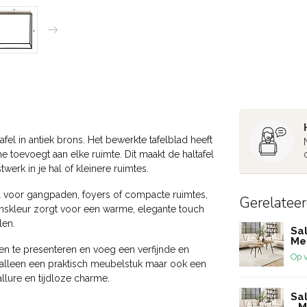
afel in antiek brons. Het bewerkte tafelblad heeft
e toevoegt aan elke ruimte. Dit maakt de haltafel
erk in je hal of kleinere ruimtes.
l voor gangpaden, foyers of compacte ruimtes,
Gerelatee
 bronskleur zorgt voor een warme, elegante touch
len.
Sal
Met
ten te presenteren en voeg een verfijnde en
Op 
iet alleen een praktisch meubelstuk maar ook een
llure en tijdloze charme.
Sal
- M