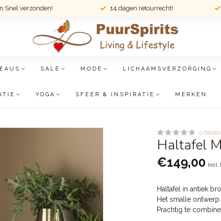
en Snel verzonden!
14 dagen retourrecht!
EAUS
SALE
MODE
LICHAAMSVERZORGING
ATIE
YOGA
SFEER & INSPIRATIE
MERKEN
0 beoor
Haltafel M
€149,00
Incl.
Haltafel in antiek b
Het smalle ontwerp 
Prachtig te combine