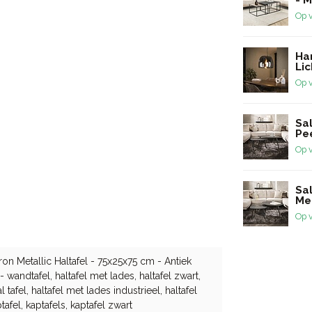
Op 
Ha
Lic
Op 
Sa
Pe
Op 
Sa
Me
Op 
ron Metallic Haltafel - 75x25x75 cm - Antiek
 wandtafel, haltafel met lades, haltafel zwart,
l tafel, haltafel met lades industrieel, haltafel
ptafel, kaptafels, kaptafel zwart