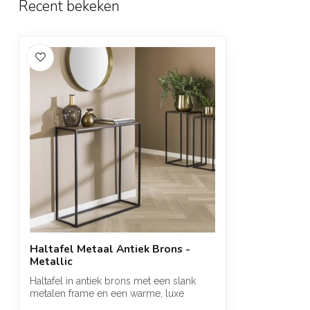
Recent bekeken
Handelsnaam en contactadres van
Zijlstra
fabrikant of importeur in EU
Haltafel Metaal Antiek Brons -
Metallic
Haltafel in antiek brons met een slank
metalen frame en een warme, luxe
uitstral...