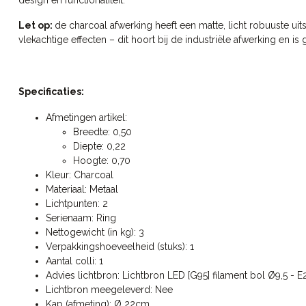
Let op:
de charcoal afwerking heeft een matte, licht robuuste uit
vlekachtige effecten – dit hoort bij de industriële afwerking en is
Specificaties:
Afmetingen artikel:
Breedte: 0,50
Diepte: 0,22
Hoogte: 0,70
Kleur: Charcoal
Materiaal: Metaal
Lichtpunten: 2
Serienaam: Ring
Nettogewicht (in kg): 3
Verpakkingshoeveelheid (stuks): 1
Aantal colli: 1
Advies lichtbron: Lichtbron LED [G95] filament bol Ø9,5 - E2
Lichtbron meegeleverd: Nee
Kap (afmeting): Ø 22cm