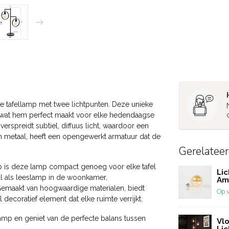
e tafellamp met twee lichtpunten. Deze unieke
h, wat hem perfect maakt voor elke hedendaagse
rspreidt subtiel, diffuus licht, waardoor een
in metaal, heeft een opengewerkt armatuur dat de
Gerelatee
p is deze lamp compact genoeg voor elke tafel
Li
eaal als leeslamp in de woonkamer,
Am
. Gemaakt van hoogwaardige materialen, biedt
Op 
 decoratief element dat elke ruimte verrijkt.
llamp en geniet van de perfecte balans tussen
Vl
Lic