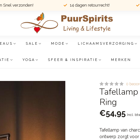
en Snel verzonden!
14 dagen retourrecht!
EAUS
SALE
MODE
LICHAAMSVERZORGING
ATIE
YOGA
SFEER & INSPIRATIE
MERKEN
0 beoor
Tafellamp 
Ring
€54,95
Incl. bt
Tafellamp van charc
ontwerp zorgt voor 