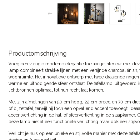
Productomschrijving
Voeg een vleugje moderne elegantie toe aan je interieur met dez
lamp combineert strakke lijnen met een verfijnde charcoal finis
woonruimte. Het innovatieve ontwerp met twee draaiende ringen ve
warme en uitnodigende sfeer ontstaat. De tafellamp, uitgevoerd 
lichtbronnen optimaal tot hun recht laat komen.
Met zijn afmetingen van 50 cm hoog, 22 cm breed en 70 cm die
of bijzettafel, terwijl hij toch een opvallend accent toevoegt. Id
accentverlichting in de hal, of sfeerverlichting in de slaapkamer
deze lamp niet alleen functionele verlichting maar ook een stijlvol
Verlicht je huis op een unieke en stijlvolle manier met deze tafe
design en functionaliteit.