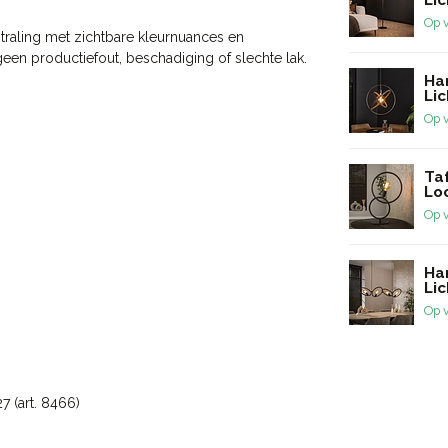
Op 
straling met zichtbare kleurnuances en
 geen productiefout, beschadiging of slechte lak.
Ha
Lic
Op 
Ta
Lo
Op 
Ha
Li
Op 
7 (art. 8466)