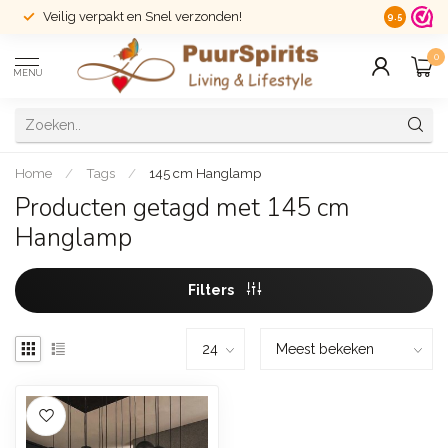
Veilig verpakt en Snel verzonden!
14 dagen r
9.5
0
MENU
Home
/
Tags
/
145 cm Hanglamp
Producten getagd met 145 cm
Hanglamp
Filters