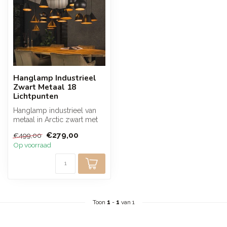
Hanglamp Industrieel
Zwart Metaal 18
Lichtpunten
Hanglamp industrieel van
metaal in Arctic zwart met
18 lichtpunten en
€279,00
€499,00
verschille...
Op voorraad
Toon
1
-
1
van 1