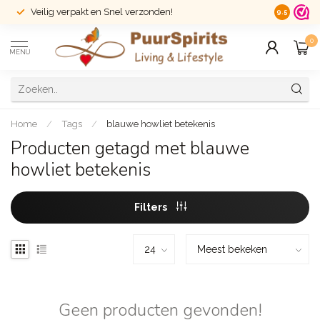
Veilig verpakt en Snel verzonden!
14 dagen r
9.5
0
MENU
Home
/
Tags
/
blauwe howliet betekenis
Producten getagd met blauwe
howliet betekenis
Filters
Geen producten gevonden!