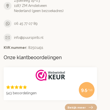
Zijdelweg 19-03
1187 ZM Amstelveen
Nederland (geen bezoekadres)
06 45 77 07 89
info@puurspirits.nl
KVK nummer:
82501491
Onze klantbeoordelingen
9.5
/10
543 beoordelingen
Bekijk meer