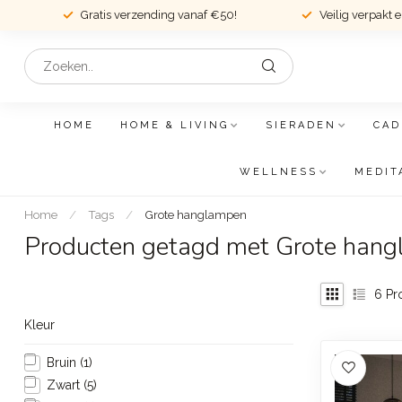
Gratis verzending vanaf €50!
Veilig verpakt 
HOME
HOME & LIVING
SIERADEN
CAD
WELLNESS
MEDIT
Home
/
Tags
/
Grote hanglampen
Producten getagd met Grote han
6
Pr
Kleur
Bruin
(1)
Zwart
(5)