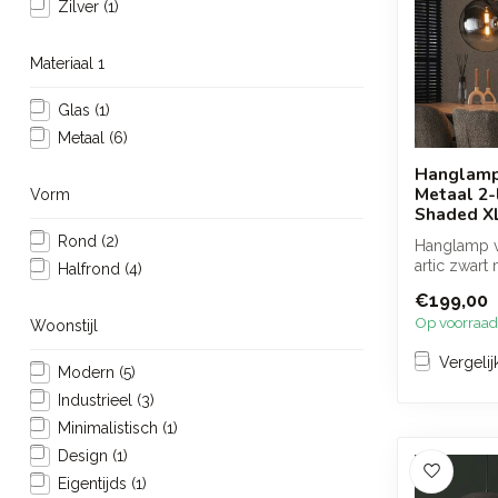
Zilver
(1)
Materiaal 1
Glas
(1)
Metaal
(6)
Hanglamp
Metaal 2-
Vorm
Shaded X
Rond
(2)
Hanglamp v
artic zwart
Halfrond
(4)
met twee li
€199,00
zo...
Op voorraad
Woonstijl
Vergelij
Modern
(5)
Industrieel
(3)
Minimalistisch
(1)
Design
(1)
Eigentijds
(1)