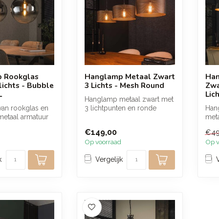
 Rookglas
Hanglamp Metaal Zwart
Han
lichts - Bubble
3 Lichts - Mesh Round
Zwa
L
Lic
Hanglamp metaal zwart met
an rookglas en
3 lichtpunten en ronde
Hang
 metaal armatuur
kappen van fijn mesh. De
meta
chtpunten die
open s...
18 l
€149,00
€49
versc
Op voorraad
Op v
k
Vergelijk