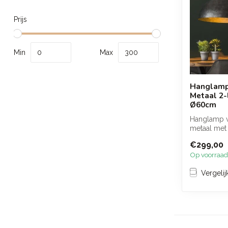
Prijs
Min
Max
Hanglamp
Metaal 2-
Ø60cm
Hanglamp v
metaal met
kappen die
€299,00
warme en...
Op voorraad
Vergelij