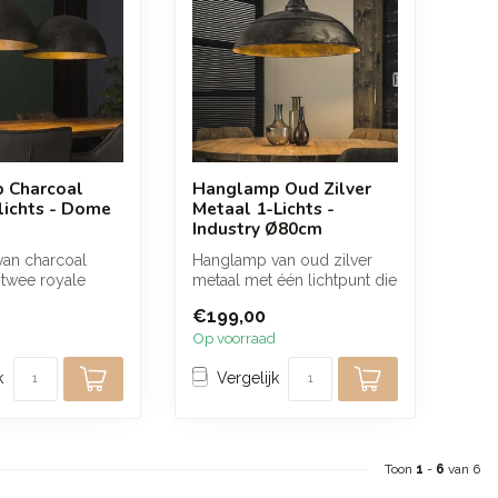
 Charcoal
Hanglamp Oud Zilver
lichts - Dome
Metaal 1-Lichts -
Industry Ø80cm
an charcoal
Hanglamp van oud zilver
 twee royale
metaal met één lichtpunt die
 zorgen voor een
zorgt voor een warme en
€199,00
sfe...
Op voorraad
k
Vergelijk
Toon
1
-
6
van 6