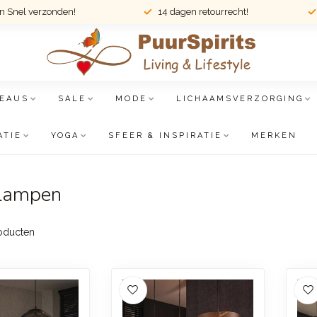
en Snel verzonden!
14 dagen retourrecht!
EAUS
SALE
MODE
LICHAAMSVERZORGING
ATIE
YOGA
SFEER & INSPIRATIE
MERKEN
glampen
oducten