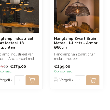
glamp Industrieel
Hanglamp Zwart Bruin
rt Metaal 18
Metaal 1-lichts - Armor
htpunten
Ø80cm
lamp industrieel van
Hanglamp van zwart bruin
al in Arctic zwart met
metaal met een
ichtpunten en
handgemaakte open kap. De
€279,00
€299,00
9,00
hille...
geperforeerde ...
oorraad
Op voorraad
Vergelijk
Vergelijk