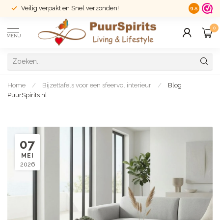
Veilig verpakt en Snel verzonden!
14 dagen r
9.5
0
MENU
Home
/
Bijzettafels voor een sfeervol interieur
/
Blog
PuurSpirits.nl
07
MEI
2026