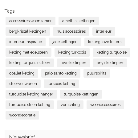
Tags
accessoires woonkamer
amethist kettingen
bergkristal kettingen
huis accessoires
interieur
interieur inspiratie
jade kettingen
ketting love letters
ketting met edelsteen
ketting turkoois
ketting turquoise
ketting turquoise steen
love kettingen
onyx kettingen
opaliet ketting
palo santo ketting
puurspirits
sfeervol wonen
turkoois ketting
turquoise ketting hanger
turquoise kettingen
turquoise steen ketting
verlichting
woonaccessoires
woondecoratie
Nieuwsbrief