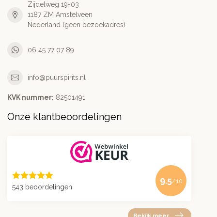
Zijdelweg 19-03
1187 ZM Amstelveen
Nederland (geen bezoekadres)
06 45 77 07 89
info@puurspirits.nl
KVK nummer:
82501491
Onze klantbeoordelingen
9.5
/10
543 beoordelingen
Bekijk meer