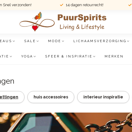
en Snel verzonden!
14 dagen retourrecht!
EAUS
SALE
MODE
LICHAAMSVERZORGING
ATIE
YOGA
SFEER & INSPIRATIE
MERKEN
ingen
ettingen
huis accessoires
interieur inspiratie