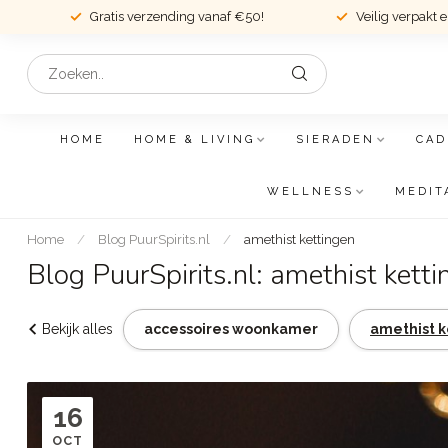
Gratis verzending vanaf €50!
Veilig verpakt 
HOME
HOME & LIVING
SIERADEN
CAD
WELLNESS
MEDIT
Home
/
Blog PuurSpirits.nl
/
amethist kettingen
Blog PuurSpirits.nl: amethist kett
Bekijk alles
accessoires woonkamer
amethist k
16
OCT