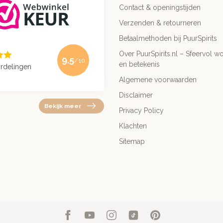
Contact & openingstijden
Verzenden & retourneren
Betaalmethoden bij PuurSpirits
Over PuurSpirits.nl – Sfeervol wo
9.5
/10
en betekenis
rdelingen
Algemene voorwaarden
Disclaimer
Bekijk meer
Privacy Policy
Klachten
Sitemap