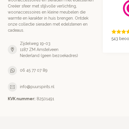
Creëer sfeer met stijlvolle verlichting,
woonaccessoires en kleine meubelen die
warmte en karakter in huis brengen. Ontdek
onze collectie sieraden met edelstenen en
cadeaus.
543 beoo
Zijdelweg 19-03
1187 ZM Amstelveen
Nederland (geen bezoekadres)
06 45 77 07 89
info@puurspirits.nl
KVK nummer:
82501491