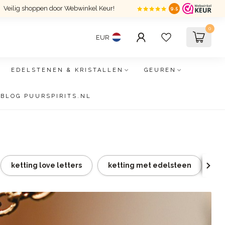
Veilig shoppen door Webwinkel Keur!
9.5
0
EUR
EDELSTENEN & KRISTALLEN
GEUREN
BLOG PUURSPIRITS.NL
ketting love letters
ketting met edelsteen
ke