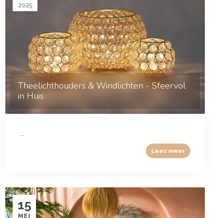
2025
Theelichthouders & Windlichten - Sfeervol
in Huis
...
Lees meer
15
MEI