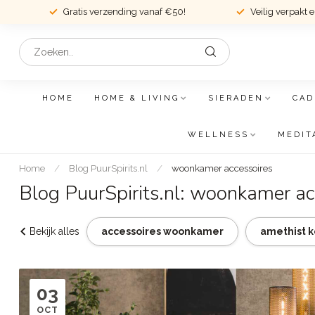
Gratis verzending vanaf €50!
Veilig verpakt 
HOME
HOME & LIVING
SIERADEN
CAD
WELLNESS
MEDIT
Home
/
Blog PuurSpirits.nl
/
woonkamer accessoires
Blog PuurSpirits.nl: woonkamer ac
Bekijk alles
accessoires woonkamer
amethist k
03
OCT