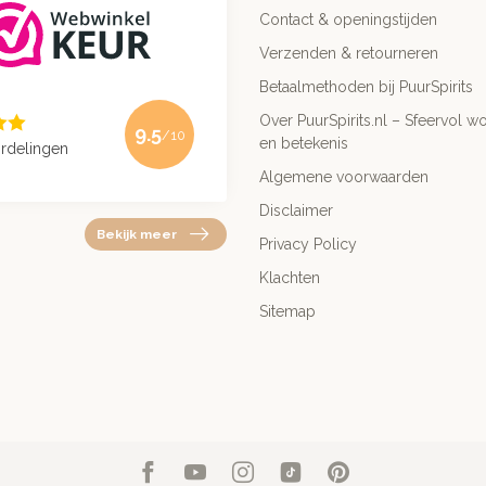
Contact & openingstijden
Verzenden & retourneren
Betaalmethoden bij PuurSpirits
Over PuurSpirits.nl – Sfeervol wo
9.5
/10
en betekenis
rdelingen
Algemene voorwaarden
Disclaimer
Bekijk meer
Privacy Policy
Klachten
Sitemap