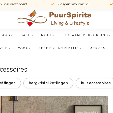
en Snel verzonden!
14 dagen retourrecht!
EAUS
SALE
MODE
LICHAAMSVERZORGING
ATIE
YOGA
SFEER & INSPIRATIE
MERKEN
cessoires
ettingen
bergkristal kettingen
huis accessoires