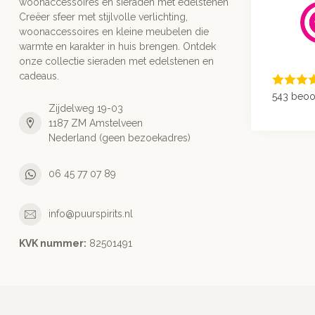
woonaccessoires en sieraden met edelstenen
Creëer sfeer met stijlvolle verlichting,
woonaccessoires en kleine meubelen die
warmte en karakter in huis brengen. Ontdek
onze collectie sieraden met edelstenen en
cadeaus.
543 beoo
Zijdelweg 19-03
1187 ZM Amstelveen
Nederland (geen bezoekadres)
06 45 77 07 89
info@puurspirits.nl
KVK nummer:
82501491