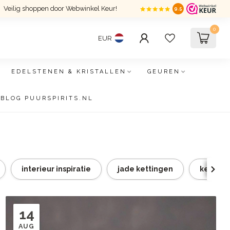
Veilig shoppen door Webwinkel Keur!
9.5
0
EUR
EDELSTENEN & KRISTALLEN
GEUREN
BLOG PUURSPIRITS.NL
interieur inspiratie
jade kettingen
ketting 
14
AUG