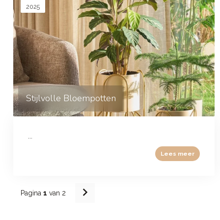
2025
Stijlvolle Bloempotten
...
Lees meer
Pagina
1
van 2