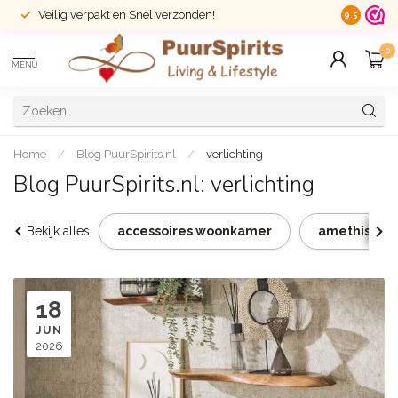
Veilig verpakt en Snel verzonden!
14 dagen r
9.5
0
MENU
Home
/
Blog PuurSpirits.nl
/
verlichting
Blog PuurSpirits.nl: verlichting
Bekijk alles
accessoires woonkamer
amethist ke
18
JUN
2026