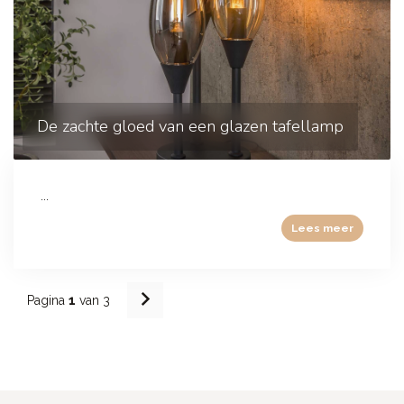
De zachte gloed van een glazen tafellamp
...
Lees meer
Pagina
1
van 3