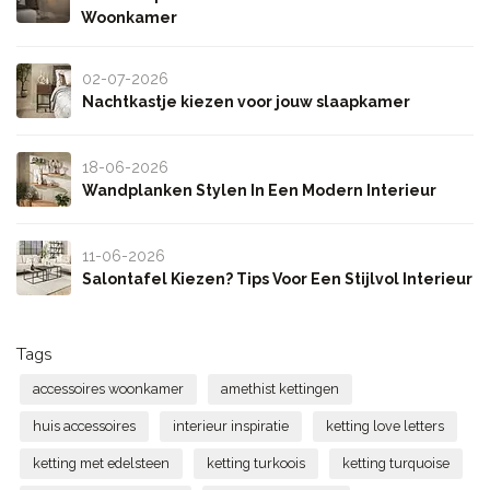
Woonkamer
02-07-2026
Nachtkastje kiezen voor jouw slaapkamer
18-06-2026
Wandplanken Stylen In Een Modern Interieur
11-06-2026
Salontafel Kiezen? Tips Voor Een Stijlvol Interieur
Tags
accessoires woonkamer
amethist kettingen
huis accessoires
interieur inspiratie
ketting love letters
ketting met edelsteen
ketting turkoois
ketting turquoise