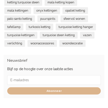
ketting turquoise steen
mala ketting kopen
mala kettingen
onyx kettingen
opaliet ketting
palo santo ketting
puurspirits
sfeervol wonen
tafellamp
turkoois ketting
turquoise ketting hanger
turquoise kettingen
turquoise steen ketting
vazen
verlichting
woonaccessoires
woondecoratie
Nieuwsbrief
Blijf op de hoogte over onze laatste acties
Abonneer