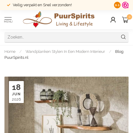
Veilig verpakt en Snel verzonden!
14 dagen r
9.5
0
MENU
Home
/
Wandplanken Stylen In Een Modern Interieur
/
Blog
PuurSpirits.nl
18
JUN
2026