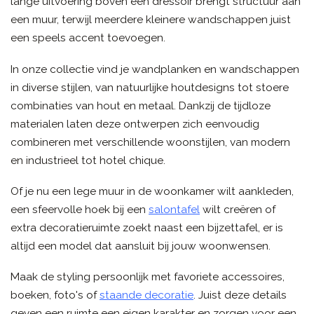
lange uitvoering boven een dressoir brengt structuur aan
een muur, terwijl meerdere kleinere wandschappen juist
een speels accent toevoegen.
In onze collectie vind je wandplanken en wandschappen
in diverse stijlen, van natuurlijke houtdesigns tot stoere
combinaties van hout en metaal. Dankzij de tijdloze
materialen laten deze ontwerpen zich eenvoudig
combineren met verschillende woonstijlen, van modern
en industrieel tot hotel chique.
Of je nu een lege muur in de woonkamer wilt aankleden,
een sfeervolle hoek bij een
salontafel
wilt creëren of
extra decoratieruimte zoekt naast een bijzettafel, er is
altijd een model dat aansluit bij jouw woonwensen.
Maak de styling persoonlijk met favoriete accessoires,
boeken, foto's of
staande decoratie
. Juist deze details
geven een ruimte een eigen karakter en zorgen voor een