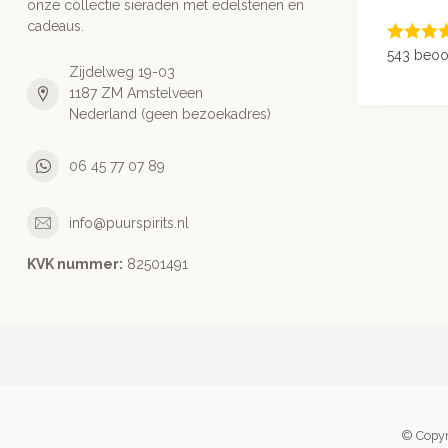
onze collectie sieraden met edelstenen en
cadeaus.
543 beoo
Zijdelweg 19-03
1187 ZM Amstelveen
Nederland (geen bezoekadres)
06 45 77 07 89
info@puurspirits.nl
KVK nummer:
82501491
© Copyr