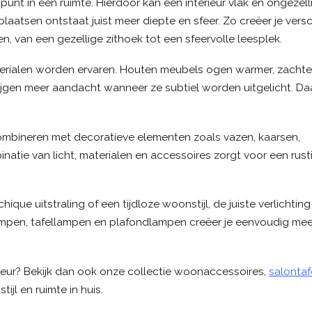
punt in een ruimte. Hierdoor kan een interieur vlak en ongezell
aatsen ontstaat juist meer diepte en sfeer. Zo creëer je versc
gen, van een gezellige zithoek tot een sfeervolle leesplek.
terialen worden ervaren. Houten meubels ogen warmer, zachte
ijgen meer aandacht wanneer ze subtiel worden uitgelicht. D
combineren met decoratieve elementen zoals vazen, kaarsen,
atie van licht, materialen en accessoires zorgt voor een rust
que uitstraling of een tijdloze woonstijl, de juiste verlichting
ampen, tafellampen en plafondlampen creëer je eenvoudig meer
erieur? Bekijk dan ook onze collectie woonaccessoires,
salontaf
ijl en ruimte in huis.