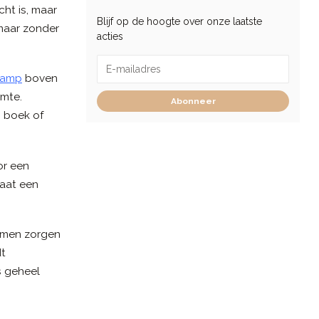
cht is, maar
Blijf op de hoogte over onze laatste
 maar zonder
acties
lamp
boven
imte.
Abonneer
 boek of
or een
aat een
ormen zorgen
dt
s geheel