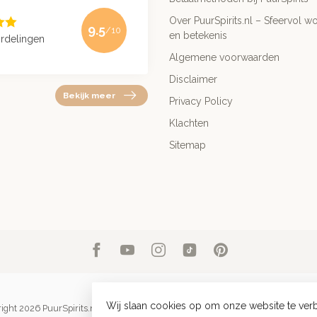
Over PuurSpirits.nl – Sfeervol wo
9.5
/10
en betekenis
rdelingen
Algemene voorwaarden
Disclaimer
Bekijk meer
Privacy Policy
Klachten
Sitemap
Wij slaan cookies op om onze website te verb
ight 2026 PuurSpirits.nl
- Powered by
Lightspeed
-
Lightspeed design
by
Dyve