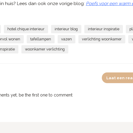
in huis? Lees dan ook onze vorige blog:
Poefs voor een warm en
hotel chique interieur
interieur blog
interieur inspiratie
p
ervol wonen
tafellampen
vazen
verlichting woonkamer
nspiratie
woonkamer verlichting
Laat een rea
nts yet, be the first one to comment