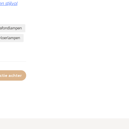
 stijlvol
lafondlampen
vloerlampen
ctie achter