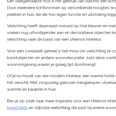
Een veelgemaakte fout is het gebruik van slechts één licht
Door meerdere lichtbronnen op verschillende hoogtes te pl
plekken in huis die elk hun eigen functie en uitstraling krij
Verlichting heeft daarnaast invloed op hoe kleuren en ma
voelen nog uitnodigender aan en decoratieve objecten kr
verlichting vaak de basis van een sfeervol interieur.
Voor een compleet geheel is het mooi om verlichting te 
kunstobjecten en andere woondecoratie. Juist deze combin
woonomgeving waarin je graag tijd doorbrengt.
Of je nu houdt van een modern interieur, een warme hotel chi
het verschil. Met zorgvuldig gekozen hanglampen, vloerl
warmte en karakter in huis.
Ben je op zoek naar meer inspiratie voor een sfeervol int
bijzettafels
en stijlvolle
verlichting
die past bij iedere woonst