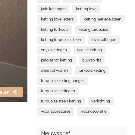
jade kettingen
ketting love
ketting love letters
ketting met edelsteen
ketting turkoois
ketting turquoise
ketting turquoise steen
love kettingen
onyx kettingen
opaliet ketting
palo santo ketting
puurspirits
sfeervol wonen
turkoois ketting
turquoise ketting hanger
turquoise kettingen
elen
turquoise steen ketting
verlichting
woonaccessoires
woondecoratie
Nieuwsbrief