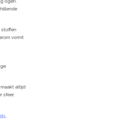
ig ogen.
hillende
 stoffen
aarom vormt
ige
 maakt altijd
 sfeer,
els
,