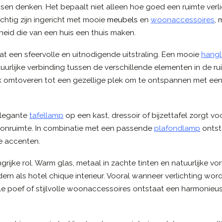
nsen denken. Het bepaalt niet alleen hoe goed een ruimte verli
chtig zijn ingericht met mooie
meubels
en
woonaccessoires
,
heid die van een huis een thuis maken.
at een sfeervolle en uitnodigende uitstraling. Een mooie
hang
uurlijke verbinding tussen de verschillende elementen in de ru
 omtoveren tot een gezellige plek om te ontspannen met een
elegante
tafellamp
op een kast, dressoir of bijzettafel zorgt vo
onruimte. In combinatie met een passende
plafondlamp
ontst
le accenten.
grijke rol. Warm glas, metaal in zachte tinten en natuurlijke v
ern als hotel chique interieur. Vooral wanneer verlichting wor
 poef of stijlvolle woonaccessoires ontstaat een harmonieu