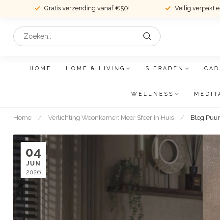
Gratis verzending vanaf €50!
Veilig verpakt 
HOME
HOME & LIVING
SIERADEN
CAD
WELLNESS
MEDIT
Home
/
Verlichting Woonkamer: Meer Sfeer In Huis
/
Blog PuurS
04
JUN
2026