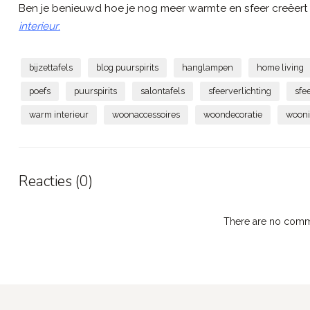
Ben je benieuwd hoe je nog meer warmte en sfeer creëert 
interieur
.
bijzettafels
blog puurspirits
hanglampen
home living
poefs
puurspirits
salontafels
sfeerverlichting
sfe
warm interieur
woonaccessoires
woondecoratie
wooni
Reacties (0)
There are no comme