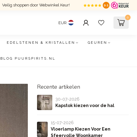
Veilig shoppen door Webwinkel Keur!
9.5
0
EUR
EDELSTENEN & KRISTALLEN
GEUREN
BLOG PUURSPIRITS.NL
Recente artikelen
30-07-2026
Kapstok kiezen voor de hal
15-07-2026
Vloerlamp Kiezen Voor Een
Sfeervolle Woonkamer